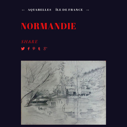
←
→
AQUARELLES
ÎLE DE FRANCE
NORMANDIE
SHARE