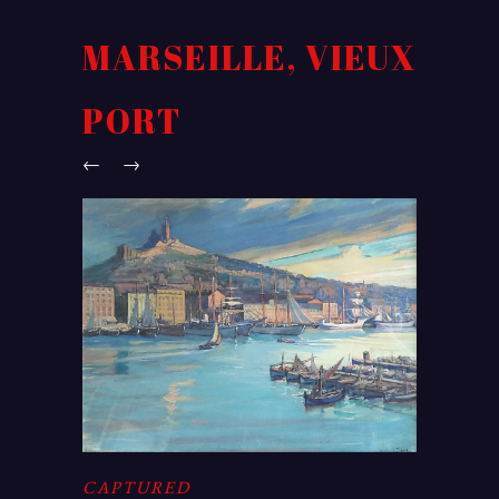
MARSEILLE, VIEUX
PORT
←
→
CAPTURED