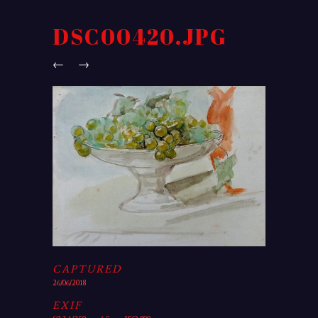
DSC00420.JPG
←
→
CAPTURED
26/06/2018
EXIF